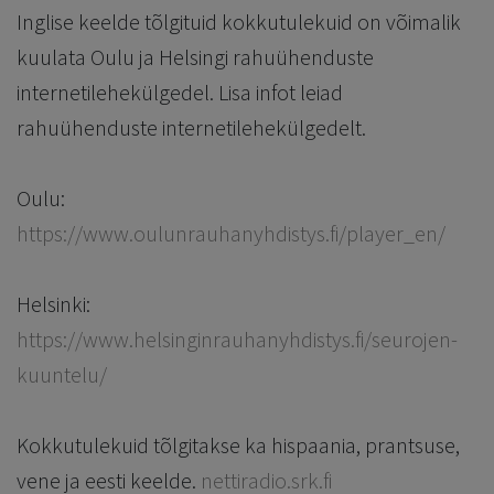
Inglise keelde tõlgituid kokkutulekuid on võimalik
kuulata Oulu ja Helsingi rahuühenduste
internetilehekülgedel. Lisa infot leiad
rahuühenduste internetilehekülgedelt.
Oulu:
https://www.oulunrauhanyhdistys.fi/player_en/
Helsinki:
https://www.helsinginrauhanyhdistys.fi/seurojen-
kuuntelu/
Kokkutulekuid tõlgitakse ka hispaania, prantsuse,
vene ja eesti keelde.
nettiradio.srk.fi