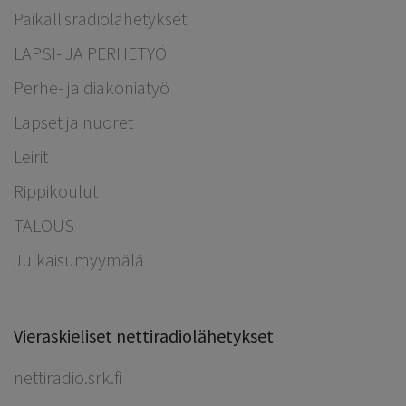
Paikallisradiolähetykset
LAPSI- JA PERHETYÖ
Perhe- ja diakoniatyö
Lapset ja nuoret
Leirit
Rippikoulut
TALOUS
Julkaisumyymälä
Vieraskieliset nettiradiolähetykset
nettiradio.srk.fi