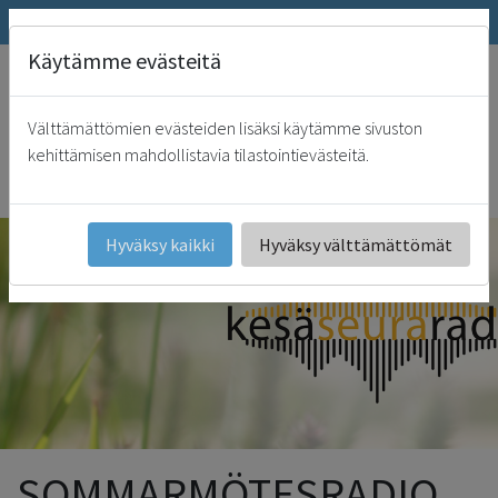
SRK.fi
Nätbutik
Päivämies
Käytämme evästeitä
"
Sinun luonasi on elämän lähde, sinun valostasi me saamme valon. Ps.
36:10
Välttämättömien evästeiden lisäksi käytämme sivuston
SRK
kehittämisen mahdollistavia tilastointievästeitä.
Svenska
Hyväksy kaikki
Hyväksy välttämättömät
SOMMARMÖTESRADIO