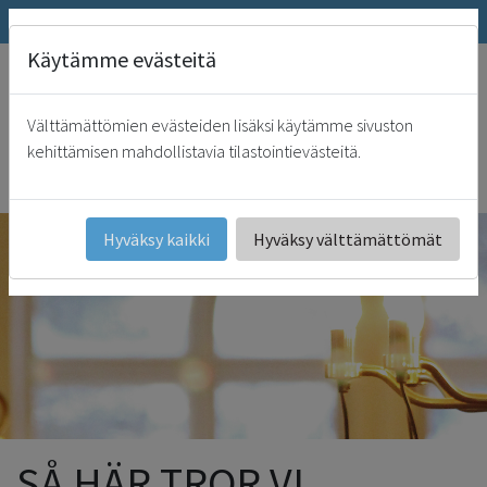
SRK.fi
Nätbutik
Päivämies
Käytämme evästeitä
"
Sinun luonasi on elämän lähde, sinun valostasi me saamme valon. Ps.
36:10
Välttämättömien evästeiden lisäksi käytämme sivuston
SRK
kehittämisen mahdollistavia tilastointievästeitä.
Svenska
Hyväksy kaikki
Hyväksy välttämättömät
SÅ HÄR TROR VI