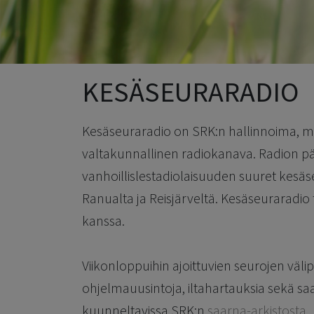
KESÄSEURARADIO
Kesäseuraradio on SRK:n hallinnoima, m
valtakunnallinen radiokanava. Radion pä
vanhoillislestadiolaisuuden suuret kesäse
Ranualta ja Reisjärveltä. Kesäseuraradio 
kanssa.
Viikonloppuihin ajoittuvien seurojen välip
ohjelmauusintoja, iltahartauksia sekä sa
kuunneltavissa SRK:n
saarna-arkistosta
.