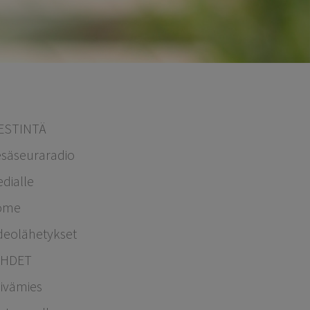
IESTINTÄ
säseuraradio
dialle
ome
deolähetykset
EHDET
ivämies