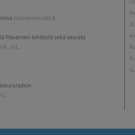
La
Mu
teessa
kesaseuraradio.fi
.
J
Ki
llä Päivämies-lehdestä sekä seurata
srk_nyt
.
Mu
Po
Ku
säseuraradion
t/
.