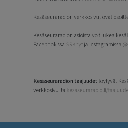
Kesäseuraradion verkkosivut ovat osoit
Kesäseuraradion asioista voit lukea kesä
Facebookissa
SRKnyt
ja Instagramissa
@
Kesäseuraradion taajuudet
löytyvät Ke
verkkosivuilta
kesaseuraradio.fi/taajuude