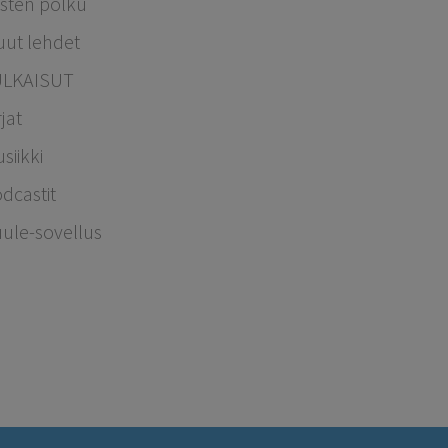
sten polku
ut lehdet
ULKAISUT
rjat
siikki
dcastit
ule-sovellus