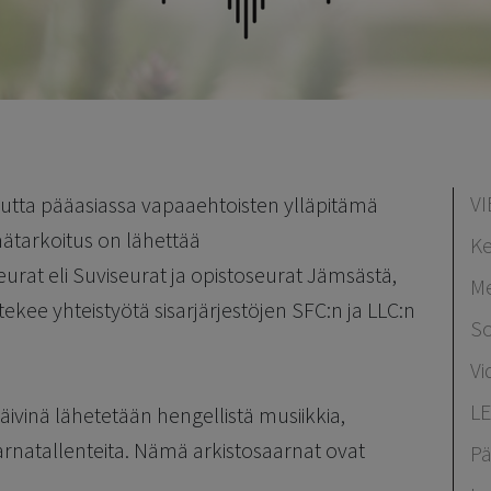
V
utta pääasiassa vapaaehtoisten ylläpitämä
ätarkoitus on lähettää
Ke
urat eli Suviseurat ja opistoseurat Jämsästä,
Me
tekee yhteistyötä sisarjärjestöjen SFC:n ja LLC:n
S
Vi
L
äivinä lähetetään hengellistä musiikkia,
arnatallenteita. Nämä arkistosaarnat ovat
Pä