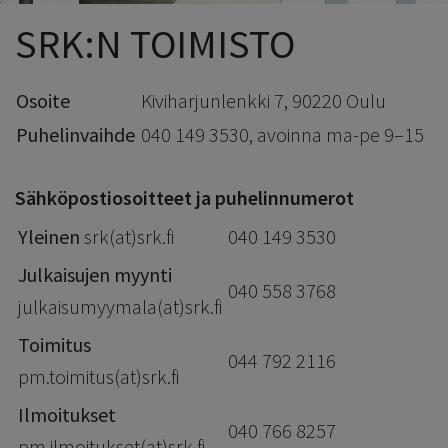
SRK:N TOIMISTO
Osoite
Kiviharjunlenkki 7, 90220 Oulu
Puhelinvaihde
040 149 3530, avoinna ma-pe 9–15
Sähköpostiosoitteet ja puhelinnumerot
Yleinen
srk(at)srk.fi
040 149 3530
Julkaisujen myynti
040 558 3768
julkaisumyymala(at)srk.fi
Toimitus
044 792 2116
pm.toimitus(at)srk.fi
Ilmoitukset
040 766 8257
pm.ilmoitukset(at)srk.fi