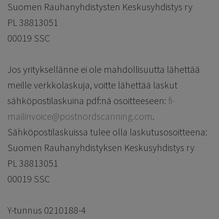
Suomen Rauhanyhdistysten Keskusyhdistys ry
PL 38813051
00019 SSC
Jos yrityksellänne ei ole mahdollisuutta lähettää
meille verkkolaskuja, voitte lähettää laskut
sähköpostilaskuina pdf:nä osoitteeseen:
fi-
mailinvoice@postnordscanning.com
.
Sähköpostilaskuissa tulee olla laskutusosoitteena:
Suomen Rauhanyhdistyksen Keskusyhdistys ry
PL 38813051
00019 SSC
Y-tunnus 0210188-4