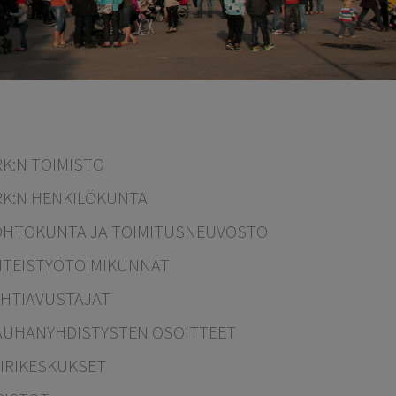
RK:N TOIMISTO
RK:N HENKILÖKUNTA
OHTOKUNTA JA TOIMITUSNEUVOSTO
HTEISTYÖTOIMIKUNNAT
EHTIAVUSTAJAT
AUHANYHDISTYSTEN OSOITTEET
EIRIKESKUKSET