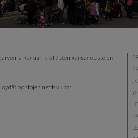
S
järven ja Ranuan kristillisten kansanopistojen
S
J
löydät opistojen nettisivuilta:
Y
L
R
L