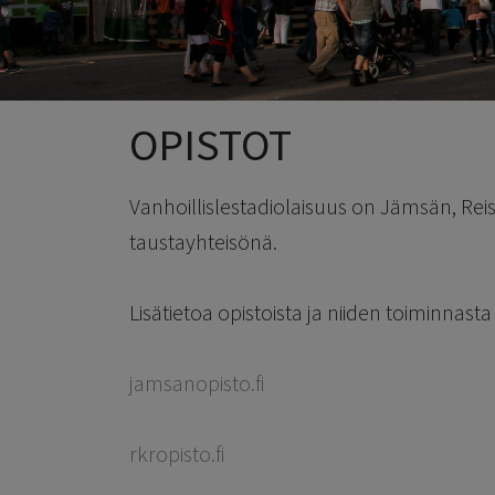
OPISTOT
Vanhoillislestadiolaisuus on Jämsän, Reis
taustayhteisönä.
Lisätietoa opistoista ja niiden toiminnasta 
jamsanopisto.fi
rkropisto.fi