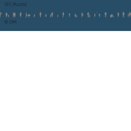
SFC (Ruotsi)
© SRK