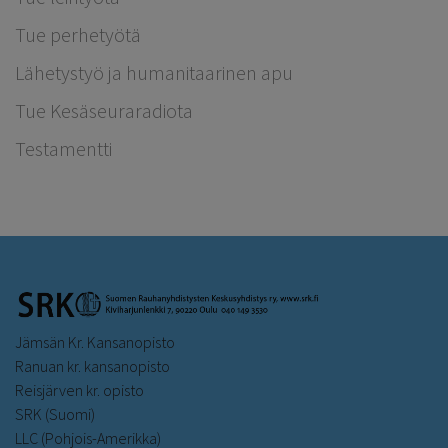
Tue perhetyötä
Lähetystyö ja humanitaarinen apu
Tue Kesäseuraradiota
Testamentti
Jämsän Kr. Kansanopisto
Ranuan kr. kansanopisto
Reisjärven kr. opisto
SRK (Suomi)
LLC (Pohjois-Amerikka)