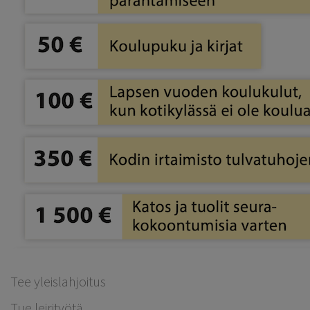
Tee yleislahjoitus
Tue leirityötä