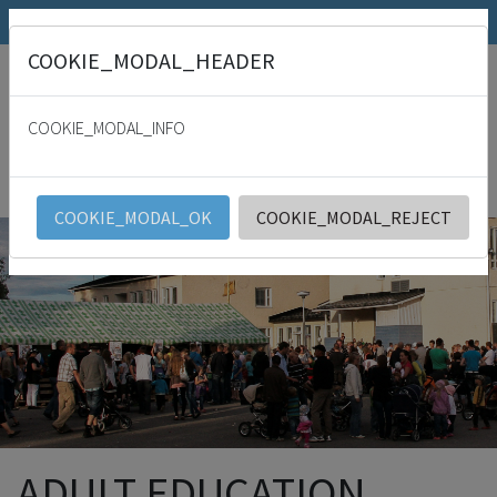
SRK.fi
Julkaisumyymälä
Päivämies
COOKIE_MODAL_HEADER
"
For with thee is the fountain of life: in thy light shall we see light. Psalm
36:9
COOKIE_MODAL_INFO
SRK
English
COOKIE_MODAL_OK
COOKIE_MODAL_REJECT
ADULT EDUCATION