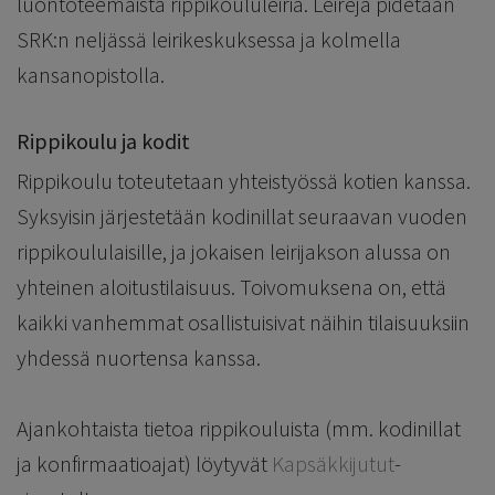
luontoteemaista rippikoululeiriä. Leirejä pidetään
SRK:n neljässä leirikeskuksessa ja kolmella
kansanopistolla.
Rippikoulu ja kodit
Rippikoulu toteutetaan yhteistyössä kotien kanssa.
Syksyisin järjestetään kodinillat seuraavan vuoden
rippikoululaisille, ja jokaisen leirijakson alussa on
yhteinen aloitustilaisuus. Toivomuksena on, että
kaikki vanhemmat osallistuisivat näihin tilaisuuksiin
yhdessä nuortensa kanssa.
Ajankohtaista tietoa rippikouluista (mm. kodinillat
ja konfirmaatioajat) löytyvät
Kapsäkkijutut
-