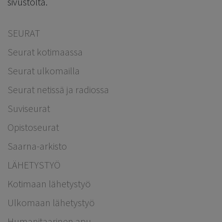
sivustolta.
SEURAT
Seurat kotimaassa
Seurat ulkomailla
Seurat netissä ja radiossa
Suviseurat
Opistoseurat
Saarna-arkisto
LÄHETYSTYÖ
Kotimaan lähetystyö
Ulkomaan lähetystyö
Humanitaarinen apu