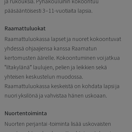
ja rukouksia. Pyhäkouluihin kokoontuu
pääsääntöisesti 3–11-vuotiaita lapsia.
Raamattuluokat
Raamattuluokassa lapset ja nuoret kokoontuvat
yhdessä ohjaajiensa kanssa Raamatun
kertomusten äärelle. Kokoontuminen voi jatkua
“iltakylänä” laulujen, pelien ja leikkien sekä
yhteisen keskustelun muodossa.
Raamattuluokassa keskeistä on kohdata lapsi ja
nuori yksilönä ja vahvistaa hänen uskoaan.
Nuortentoiminta
Nuorten perjantai -toiminta lisää uskovaisten