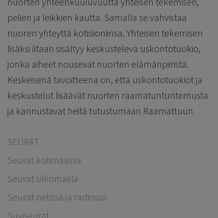
nuorten yhteenkuuluvuutta yhteisen tekemisen,
pelien ja leikkien kautta. Samalla se vahvistaa
nuoren yhteyttä kotisiioniinsa. Yhteisen tekemisen
lisäksi iltaan sisältyy keskusteleva uskontotuokio,
jonka aiheet nousevat nuorten elämänpiiristä.
Keskeisenä tavoitteena on, että uskontotuokiot ja
keskustelut lisäävät nuorten raamatuntuntemusta
ja kannustavat heitä tutustumaan Raamattuun.
SEURAT
Seurat kotimaassa
Seurat ulkomailla
Seurat netissä ja radiossa
Suviseurat