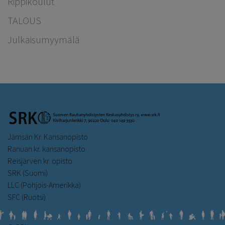
Rippikoulut
TALOUS
Julkaisumyymälä
Jämsän Kr. Kansanopisto
Ranuan kr. kansanopisto
Reisjärven kr. opisto
SRK (Suomi)
LLC (Pohjois-Amerikka)
SFC (Ruotsi)