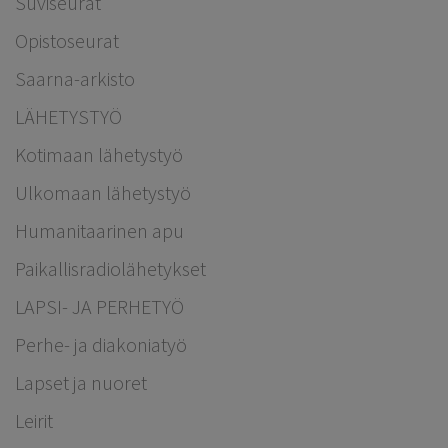
Suviseurat
Opistoseurat
Saarna-arkisto
LÄHETYSTYÖ
Kotimaan lähetystyö
Ulkomaan lähetystyö
Humanitaarinen apu
Paikallisradiolähetykset
LAPSI- JA PERHETYÖ
Perhe- ja diakoniatyö
Lapset ja nuoret
Leirit