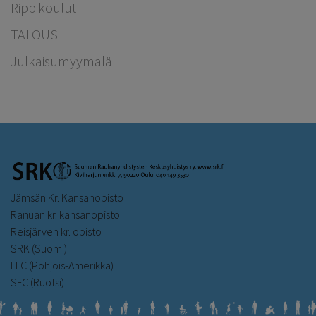
Rippikoulut
TALOUS
Julkaisumyymälä
Jämsän Kr. Kansanopisto
Ranuan kr. kansanopisto
Reisjärven kr. opisto
SRK (Suomi)
LLC (Pohjois-Amerikka)
SFC (Ruotsi)