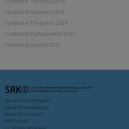
Suviseurat Torniossa 2016
Suviseurat Vaasassa 2015
Suviseurat Pyhäjoella 2014
Suviseurat Pudasjärvellä 2013
Suviseurat Lopella 2012
Jämsän Kr. Kansanopisto
Ranuan kr. kansanopisto
Reisjärven kr. opisto
SRK (Suomi)
LLC (Pohjois-Amerikka)