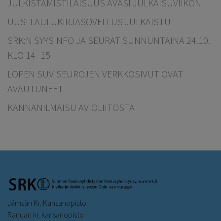
JULKISTAMISTILAISUUS AVASI JULKAISUVIIKON
UUSI LAULUKIRJASOVELLUS JULKAISTU
SRK:N SYYSINFO JA SEURAT SUNNUNTAINA 24.10.
KLO 14–15
LOPEN SUVISEUROJEN VERKKOSIVUT OVAT
AVAUTUNEET
KANNANILMAISU AVIOLIITOSTA
Jämsän Kr. Kansanopisto
Ranuan kr. kansanopisto