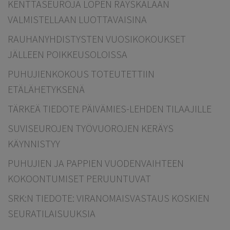
KENTTÄSEUROJA LOPEN RÄYSKÄLÄÄN
VALMISTELLAAN LUOTTAVAISINA
RAUHANYHDISTYSTEN VUOSIKOKOUKSET
JÄLLEEN POIKKEUSOLOISSA
PUHUJIENKOKOUS TOTEUTETTIIN
ETÄLÄHETYKSENÄ
TÄRKEÄ TIEDOTE PÄIVÄMIES-LEHDEN TILAAJILLE
SUVISEUROJEN TYÖVUOROJEN KERÄYS
KÄYNNISTYY
PUHUJIEN JA PAPPIEN VUODENVAIHTEEN
KOKOONTUMISET PERUUNTUVAT
SRK:N TIEDOTE: VIRANOMAISVASTAUS KOSKIEN
SEURATILAISUUKSIA