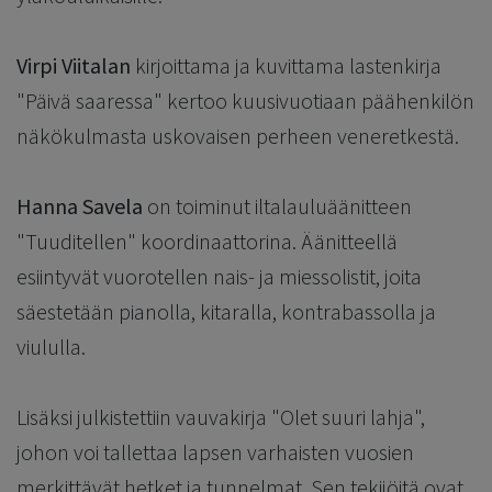
Virpi Viitalan
kirjoittama ja kuvittama lastenkirja
"Päivä saaressa" kertoo kuusivuotiaan päähenkilön
näkökulmasta uskovaisen perheen veneretkestä.
Hanna Savela
on toiminut iltalauluäänitteen
"Tuuditellen" koordinaattorina. Äänitteellä
esiintyvät vuorotellen nais- ja miessolistit, joita
säestetään pianolla, kitaralla, kontrabassolla ja
viululla.
Lisäksi julkistettiin vauvakirja "Olet suuri lahja",
johon voi tallettaa lapsen varhaisten vuosien
merkittävät hetket ja tunnelmat. Sen tekijöitä ovat