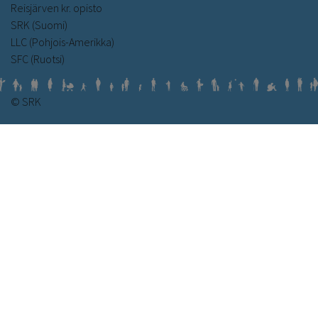
Reisjärven kr. opisto
SRK (Suomi)
LLC (Pohjois-Amerikka)
SFC (Ruotsi)
© SRK