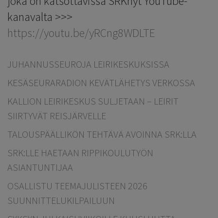
joka on katsottavissa SRKnyt YouTube-
kanavalta >>>
https://youtu.be/yRCng8WDLTE
JUHANNUSSEUROJA LEIRIKESKUKSISSA
KESÄSEURARADION KEVÄTLÄHETYS VERKOSSA
KALLION LEIRIKESKUS SULJETAAN – LEIRIT
SIIRTYVÄT REISJÄRVELLE
TALOUSPÄÄLLIKÖN TEHTÄVÄ AVOINNA SRK:LLA
SRK:LLE HAETAAN RIPPIKOULUTYÖN
ASIANTUNTIJAA
OSALLISTU TEEMAJULISTEEN 2026
SUUNNITTELUKILPAILUUN