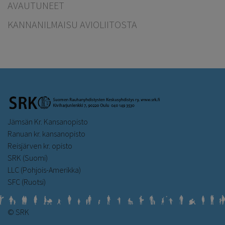
AVAUTUNEET
KANNANILMAISU AVIOLIITOSTA
Jämsän Kr. Kansanopisto
Ranuan kr. kansanopisto
Reisjärven kr. opisto
SRK (Suomi)
LLC (Pohjois-Amerikka)
SFC (Ruotsi)
© SRK